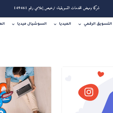
شركة وميض للخدمات التسويقية، ترخيص إعلامي رقم 149461
التسويق الرقمي
الميديا
السوشيال ميديا
الم