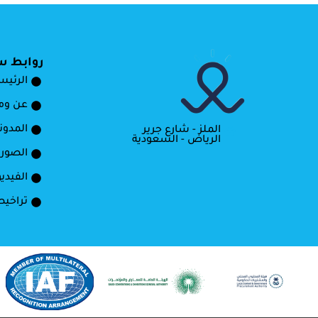
روابط س
الرئيس
عن و
المدون
الملز - شارع جرير
الرياض - السعودية
الصور
الفيدي
تراخيص