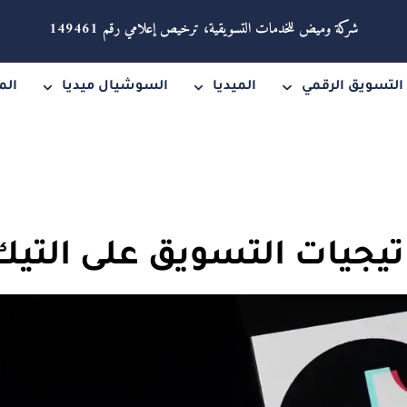
شركة وميض للخدمات التسويقية، ترخيص إعلامي رقم 149461
التسويق الرقمي
الميديا
السوشيال ميديا
الم
تيجيات التسويق على التيك