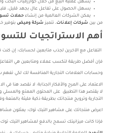
يسهل عملية البيع من خلال خوارزميات البحث وا
يسهل الحصول على تفاعل عال بجهد قليل، فليس 
يمكن الشركات العالمية من إنشاء
حملات تسوي
من بين
شركات إعلانات
، تتميز
شركة وميض
بتوفير خ
أهم الاستراتجيات للتسوي
التفاعل مع الآخرين لجذب متابعين لحسابك: إن كنت ق
فإن أفضل طريقة لتكسب عملاء ومتابعين هي التفاعل 
وحسابات العلامات التجارية المنافسة لك لكي تفهم 
الاعتماد على المرح والأفكار الجذابة: لا نقصد هنا في
لا يقتصر هذا التطبيق على المحتوى الممتع والمسلي 
التجارية وترويج منتجاتك بطريقة ذكية مليئة بالمتعة 
اعرض منتجاتك على مشاهير التيك توك: يمثلون مشاهير 
فإذا كانت ميزانيتك تسمح بالدفع لمشاهير التيك توك