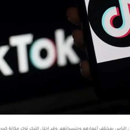
الناس بمختلف أعمارهم وجنسياتهم، وقد إحتل التيك توك مكانة كبيرة