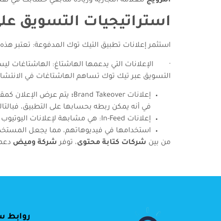
الترويج
للعلامة التجارية وزيادة متابعي حسابك في ن
استراتيجيات التسويق على
استثمر إعلانات تطبيق التيك توك المدفوعة: تعتبر هذه
· الإعلانات التي يدعمها الهاشتاغ: الهاشتاغات ليست
التسويق عبر تيك توك تساهم الهاشتاغات في الانتشار 
إعلانات Brand Takeover
:
في أنه يمكن ربطه بحسابها على التطبيق، فبالتا
إعلانات In-Feed: هي مشابهة لإعلانات اليوتيوب إلى حد كبير حيث يعرض الإعلان على كامل الشاشة ويرفق بموسيقى تتيح للمشتركين
استخدامها في فيديوهاتهم، مما يجعل المستخدمين 
من بين
شركات كتابة محتوى
، توفر
شركة وميض
دعم 
روابط س