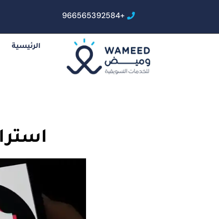
+966565392584
الرئيسية
استرا