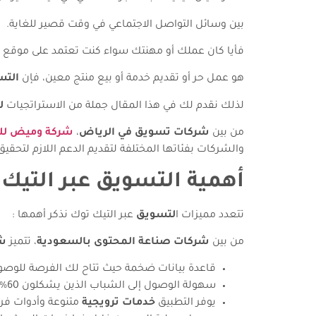
بين وسائل التواصل الاجتماعي في وقت قصير للغاية.
فأيا كان عملك أو مهنتك سواء كنت تعتمد على موقع إ
هو عمل حر أو تقديم خدمة أو بيع منتج معين، فإن
التس
لذلك نقدم لك في هذا المقال جملة من الاستراتجيات
ل
من بين
شركات تسويق في الرياض
،
شركة وميض لل
والشركات بفئاتها المختلفة لتقديم الدعم اللازم لتحق
أهمية التسويق عبر التيك
تتعدد مميزات ا
لتسويق
عبر التيك توك نذكر أهمها :
من بين
شركات صناعة المحتوى بالسعودية
، تتميز
ش
قاعدة بيانات ضخمة حيث تتاح لك الفرصة للوصو
سهولة الوصول إلى الشباب الذين يشكلون 60% من رواد المنصة.
يوفر التطبيق
خدمات ترويجية
متنوعة وأدوات فر