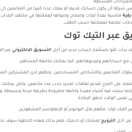
لاقتراحات المبسطة.
شرطا أن يكون حسابك قديما أو يملك عددا كبيرا من المتابعين كي ي
قية
مناسبة بعدة لغات وضمان وصولها لعملائها في مختلف البلدان.
دمات ملائمة لعملائها حسب الطلب.
ق عبر التيك توك
د بدأت للتو باستثمار حساب جديد من أجل
التسويق الالكتروني
عبر الت
مع حساباتهم وفيديوهاتهم، كما يمكنك متابعة المشاهير
سلوك المتابعين والأشخاص المستخدمين، وتظهر لدى المشتركين المه
 الاعتماد على المرح تقديم تفاهات لمجرد جذب عدد متابعين، ولكن يمك
وإنما ستجد فيه أشياء مفيدة ولكنها مطروحة بطريقة مرحة وبسيطة، 
وفي نفس الوقت تحقق الإفادة.
التيك توك، مثلهم مثل اليوتيوبر أو الإنفلونسر المشهورين.
 من أجل
الترويج
لمنتجك أو خدمتك فقم بذلك،فهذه الخطوة سوف تح