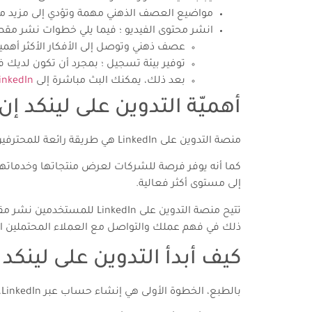
مواضيع العصف الذهني مهمة وتؤدي إلى مزيد من
انشر محتوى الفيديو ؛ فيما يلي خطوات نشر مقطع فيديو
عصف ذهني وتوصل إلى الأفكار الأكثر أهم
توفير بيئة تسجيل ؛ بمجرد أن تكون لديك فك
بعد ذلك، يمكنك البث مباشرة إلى
inkedIn
أهميّة التدوين على لينكد إن
منصة التدوين على LinkedIn هي طريقة رائعة للمحترفين لمشاركة خبراتهم والتواصل مع الأشخاص ذوي التفكير المماثل.
كما أنه يوفر فرصة للشركات لعرض منتجاتها وخدماتها
إلى مستوى أكثر فعالية.
تتيح منصة التدوين على In
ذلك في فهم عملك والتواصل مع العملاء المحتملين ال
كيف أبدأ التدوين على لينكد 
بالطبع، الخطوة الأولى هي إنشاء حساب عبر LinkedIn، وقد تم شرح خطوات المستند البارز في المقالة السابقة.