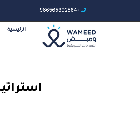
+966565392584
الرئيسية
استراتيج