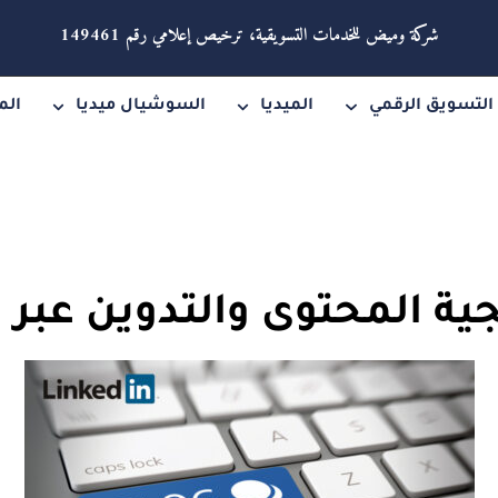
شركة وميض للخدمات التسويقية، ترخيص إعلامي رقم 149461
التسويق الرقمي
الميديا
السوشيال ميديا
الم
ية المحتوى والتدوين عبر ل