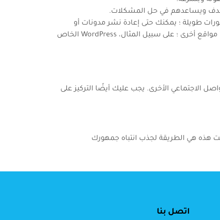
تهدف ويساعدهم في حل المشكلات.
ورات طويلة ؛ يمكنك حتى إعادة نشر مدونات أو
مقالات المدونين الآخرين إذا كان المحتوى ذا قيمة وذات صلة بجمهورك، ويمكنك أيضًا إعادة تدوير المدونات القديمة من مواقع أخرى ؛ على سبيل المثال، WordPress الخاص
ئل التواصل الاجتماعي الأخرى. يجب عليك أيضًا التركيز على
نت هذه هي الطريقة لجذب انتباه جمهورك
اتصل بنا