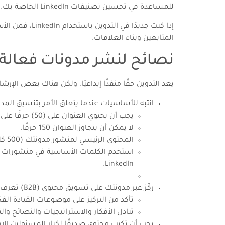
للمساعدة في تحسين تصنيفات LinkedIn الخاصة بك.
إذا كنت جديد
المتابعين وبناء العلاقات.
نصائح لنشر مدونات فعالة
يعد التدوين حقًا منفذًا إبداعيًا، ولكن هناك بعض الإرش
انتبه للأساسيات عندما يتعلق الأمر بتنسيق المدو
يجب أن يحتوي العنوان على (50) حرفًا على الأقل.
لا يمكن أن يتجاوز العنوان 150 حرفًا.
المحتوى الرئيسي لمنشور مدونتك (500 كلمة أو أقل) للحصول على أفضل النتائج ؛ وهذا يشمل أي روابط و / أو صور قد ترغب في تضمينها في منشورك.
استخدم الكلمات الأساسية في منشورات مد
LinkedIn.
ركّز عبر مدونتك على تسويق محتوى (B2B) تعرف على كيفية كتابة محتوى B2B قويًا وجذابًا على LinkedIn ؛
تأكد من التركيز على موضوعات القيادة ا
تبادل الأفكار والاستراتيجيات والنصائح وا
يجب أن تكتب محتوى صديقًا لكبار المسئولين ا