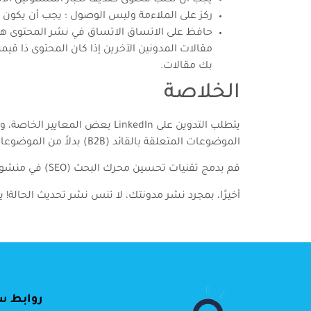
ركز على الملاءمة وليس الوصول ؛ يجب أن يكو
حافظ على الاتساق الاتساق في نشر المحتوى هو م
بك مقالات.
الخلاصة
يتطلب التدوين على LinkedIn بع
الموضوعات المتعلقة بالقائد (B2B) بدلاً من الموضوعات التي تركز على المستهلك.
قم بدمج تقنيات تحسين محرك البحث (SEO) في منشورات مدونتك للتأكد من أنها تحتل مرتبة جيدة في عمليات بحث Google.
أخيرًا، بمجرد نشر مدونتك، لا تنس نشر تحديث الحالة
روابط س