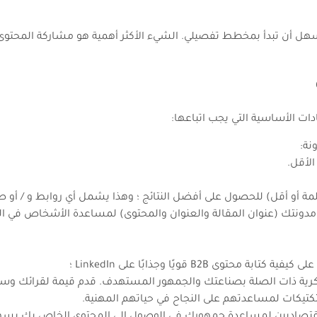
ًا في التدوين باستخدام LinkedIn، فمن الأسهل أن تبدأ بمخطط تفصيلي. الشيء الأكثر أهمية 
ادات الأساسية التي يجب اتباعها:
نة:
ونتك (عنوان المقالة والعنوان والمحتوى) لمساعدة الأشخاص في الع
لفكرية ذات الصلة بصناعتك والجمهور المستهدف. قدم قيمة لقرائك و
لتكتيكات لمساعدتهم على النجاح في حياتهم المهنية.
لاقتصاديين لمساعدة جمهورك في الوصول إلى المحتوى الخاص بك بسه