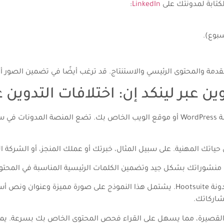
لكتابة لمدونتك على
LinkedIn
:
سبوع).
دمة والمحتوى الرئيسي والاستنتاج. قد ترغب أيضًا في تضمين الصور أ
ن عبر لينكد إن: اختلافات التدوين ع
يختلف التدوين باستخدام LinkedIn عن التدوين عبر مدونة WordPress أو موقع الويب الخاص ب
تك المهنية. على سبيل المثال، خبرتك أو عملك المنجز، أو الشركة الت
تتمثل إحدى طرق تنسيق مدونتك في استخدام قالب مدونة Hootsuite. يشتمل هذا النموذج 
شاركاتك.
 القصيرة، مما يسهل على القراء فحص المحتوى الخاص بك بسرعة. يمك