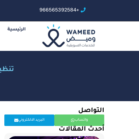
+966565392584
الرئيسية
تنظيم
التواصل
واتساب
البريد الالكتروني
أحدث المقالات