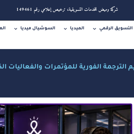
شركة وميض للخدمات التسويقية، ترخيص إعلامي رقم 149461
التسويق الرقمي
الميديا
السوشيال ميديا
الم
 الترجمة الفورية للمؤتمرات والفعاليات ال