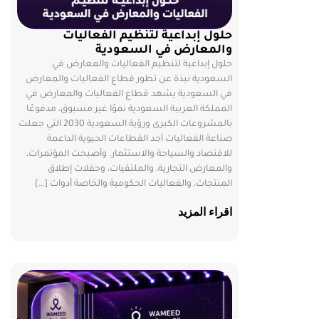
حلول إبداعية لتنظيم الفعاليات
والمعارض في السعودية
حلول إبداعية لتنظيم الفعاليات والمعارض في
السعودية نبذة عن تطور قطاع الفعاليات والمعارض
في السعودية يشهد قطاع الفعاليات والمعارض في
المملكة العربية السعودية نموًا غير مسبوق، مدفوعًا
بالمشروعات الكبرى ورؤية السعودية 2030 التي جعلت
صناعة الفعاليات أحد القطاعات الحيوية الداعمة
للاقتصاد والسياحة والاستثمار. وأصبحت المؤتمرات،
والمعارض التجارية، والملتقيات، وحفلات إطلاق
المنتجات، والفعاليات الحكومية والخاصة أدوات […]
اقراء المزيد