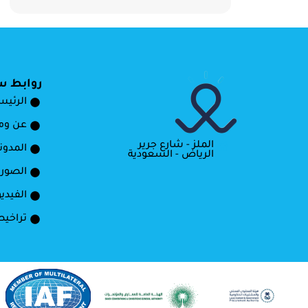
روابط س
الرئيس
عن و
الملز - شارع جرير
المدون
الرياض - السعودية
الصور
الفيدي
تراخيص