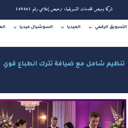
شركة وميض للخدمات التسويقية، ترخيص إعلامي رقم 149461
التسويق الرقمي
الميديا
السوشيال ميديا
الم
تنظيم شامل مع ضيافة تترك انطباع قوي