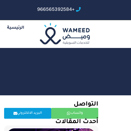
+966565392584
الرئيسية
التواصل
واتساب
البريد الالكتروني
أحدث المقالات