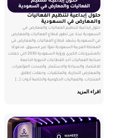
حلول إبداعية لتنظيم الفعاليات
والمعارض في السعودية
حلول إبداعية لتنظيم الفعاليات والمعارض في
السعودية نبذة عن تطور قطاع الفعاليات والمعارض
في السعودية يشهد قطاع الفعاليات والمعارض في
المملكة العربية السعودية نموًا غير مسبوق، مدفوعًا
بالمشروعات الكبرى ورؤية السعودية 2030 التي جعلت
صناعة الفعاليات أحد القطاعات الحيوية الداعمة
للاقتصاد والسياحة والاستثمار. وأصبحت المؤتمرات،
والمعارض التجارية، والملتقيات، وحفلات إطلاق
المنتجات، والفعاليات الحكومية والخاصة أدوات […]
اقراء المزيد