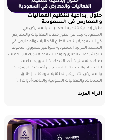
حلول إبداعية لتنظيم الفعاليات
والمعارض في السعودية
حلول إبداعية لتنظيم الفعاليات والمعارض في
السعودية نبذة عن تطور قطاع الفعاليات والمعارض
في السعودية يشهد قطاع الفعاليات والمعارض في
المملكة العربية السعودية نموًا غير مسبوق، مدفوعًا
بالمشروعات الكبرى ورؤية السعودية 2030 التي جعلت
صناعة الفعاليات أحد القطاعات الحيوية الداعمة
للاقتصاد والسياحة والاستثمار. وأصبحت المؤتمرات،
والمعارض التجارية، والملتقيات، وحفلات إطلاق
المنتجات، والفعاليات الحكومية والخاصة أدوات […]
اقراء المزيد