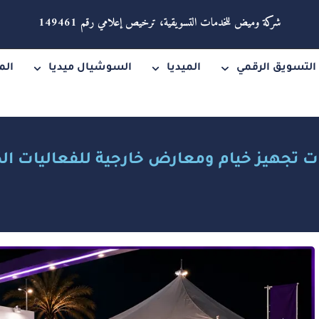
شركة وميض للخدمات التسويقية، ترخيص إعلامي رقم 149461
التسويق الرقمي
الميديا
السوشيال ميديا
الم
 تجهيز خيام ومعارض خارجية للفعاليات ال