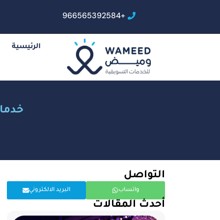
+966565392584
الرئيسية
خدمات
التواصل
واتساب
البريد الالكتروني
أحدث المقالات