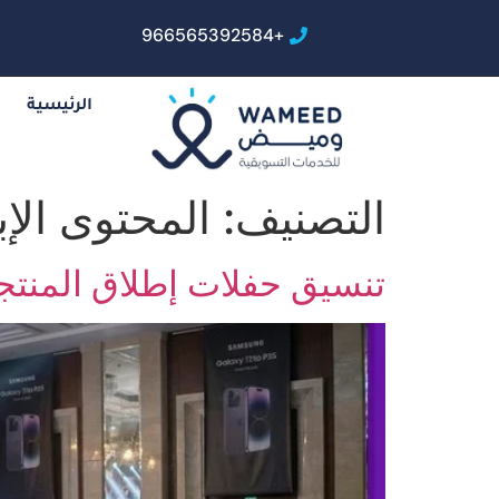
+966565392584
الرئيسية
التصنيف:
المحتوى الإ
تنسيق حفلات إطلاق المنتج