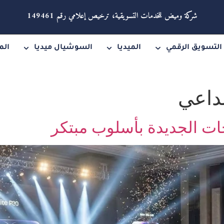
شركة وميض للخدمات التسويقية، ترخيص إعلامي رقم 149461
التسويق الرقمي
الميديا
السوشيال ميديا
الم
بداعي
ات الجديدة بأسلوب مبتكر